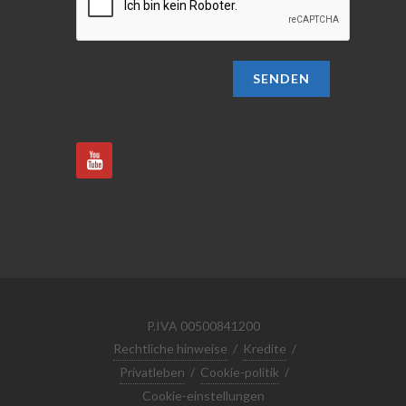
SENDEN
P.IVA 00500841200
Rechtliche hinweise
/
Kredite
/
Privatleben
/
Cookie-politik
/
Cookie-einstellungen