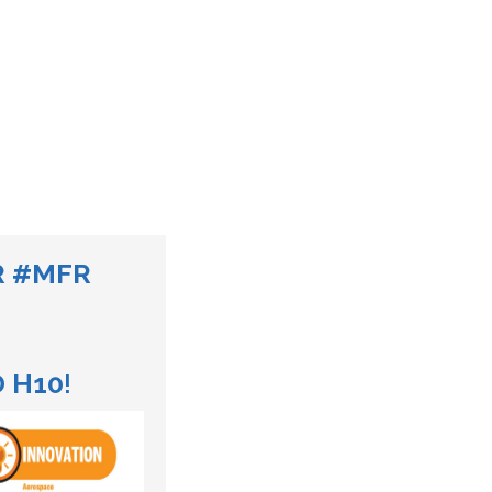
R #MFR
D H10
!