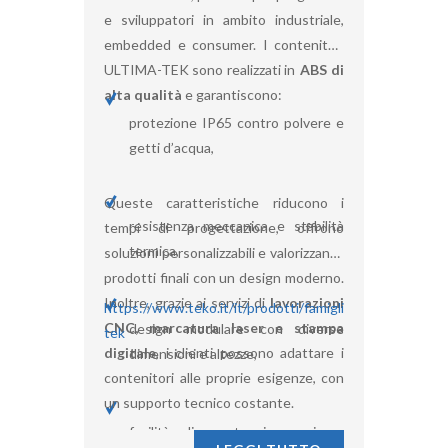
e sviluppatori in ambito industriale,
embedded e consumer. I contenitori
ULTIMA-TEK sono realizzati in
ABS di
alta qualità
e garantiscono:
protezione IP65 contro polvere e
getti d’acqua,
Queste caratteristiche riducono i
resistenza meccanica e stabilità
tempi di progettazione, offrono
termica,
soluzioni personalizzabili e valorizzano i
prodotti finali con un design moderno.
Inoltre, grazie ai servizi di
lavorazioni
https://www.teko.it/it/prodotti/famiglia/UL/serie/ultim
CNC, marcatura laser e stampa
design modulare con diverse
tek
digitale
, i clienti possono adattare i
dimensioni e altezze,
contenitori alle proprie esigenze, con
un supporto tecnico costante.
facilità di montaggio grazie a