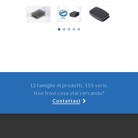
12 famiglie di prodotti, 155 serie.
Non trovi cosa stai cercando?
Contattaci