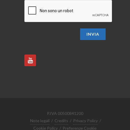
INVIA
P.IVA 00500841200
Note legali
/
Credits
/
Privacy Policy
/
Cookie Policy
/
Preferenze Cookie