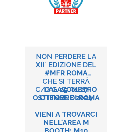
NON PERDERE LA
XII°
EDIZIONE DEL
#MFR ROMA
CHE SI TERRÀ
C/O
DAL
GAZOMETRO
25
AL
27
OSTIENSE DI ROMA
OTTOBRE 2024
VIENI A TROVARCI
NELL'AREA M
BOOTH: M10