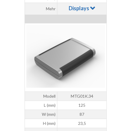
Displays
Mehr
Modell
MTG01K.34
L (mm)
125
W (mm)
87
H (mm)
23,5