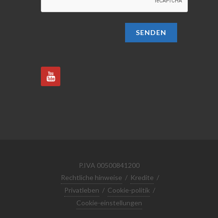
SENDEN
P.IVA 00500841200
Rechtliche hinweise
/
Kredite
/
Privatleben
/
Cookie-politik
/
Cookie-einstellungen