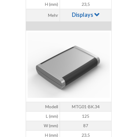
H (mm)
23,5
Displays
Mehr
Modell
MTG01-BK.34
L (mm)
125
W (mm)
87
H (mm)
23,5