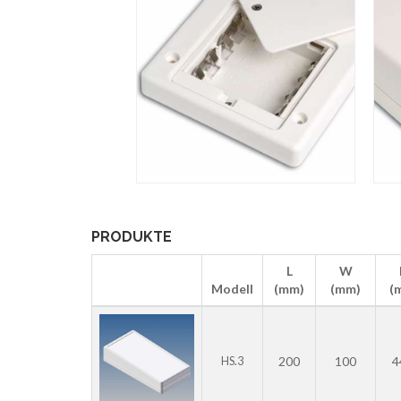
PRODUKTE
L
W
Modell
(mm)
(mm)
(
200
100
4
HS.3