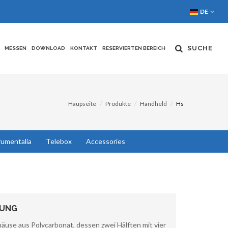
DE
SUCHE
MESSEN
DOWNLOAD
KONTAKT
RESERVIERTEN BEREICH
Haupseite
Produkte
Handheld
Hs
rumentalia
Telebox
Accessories
BUNG
use aus Polycarbonat, dessen zwei Hälften mit vier