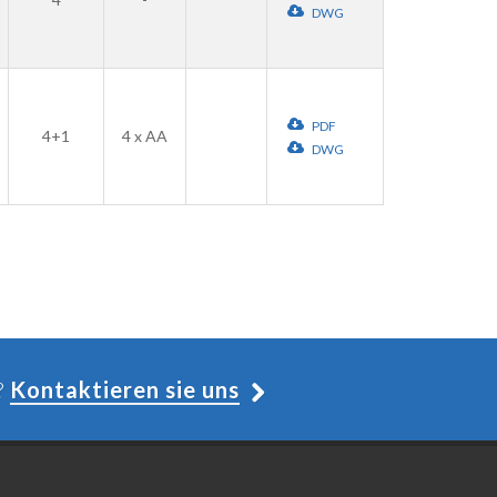
DWG
PDF
4+1
4 x AA
DWG
?
Kontaktieren sie uns