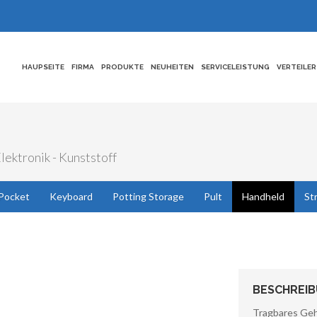
HAUPSEITE
FIRMA
PRODUKTE
NEUHEITEN
SERVICELEISTUNG
VERTEILER
ektronik - Kunststoff
Pocket
Keyboard
Potting Storage
Pult
Handheld
St
BESCHREI
Tragbares Gehä