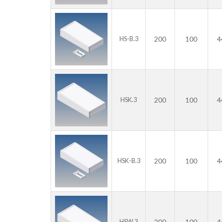
200
100
4
HS-B.3
200
100
4
HSK.3
200
100
4
HSK-B.3
200
100
4
HSW.3