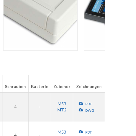
Schrauben
Batterie
Zubehör
Zeichnungen
M53
PDF
4
-
MT2
DWG
M53
PDF
4
-