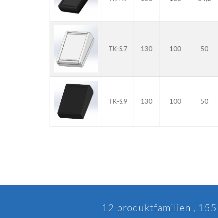
130
100
50
TK-S.7
130
100
50
TK-S.9
12 produktfamilien , 155 