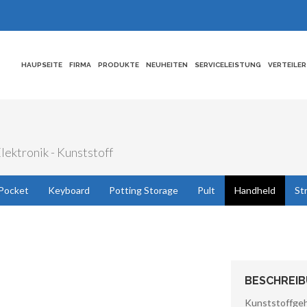
HAUPSEITE
FIRMA
PRODUKTE
NEUHEITEN
SERVICELEISTUNG
VERTEILER
ektronik - Kunststoff
Pocket
Keyboard
Potting Storage
Pult
Handheld
St
BESCHREI
Kunststoffgeh