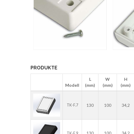
PRODUKTE
L
W
H
Modell
(mm)
(mm)
(mm)
130
100
34,2
TK-F.7
130
100
34,2
TK-F.9