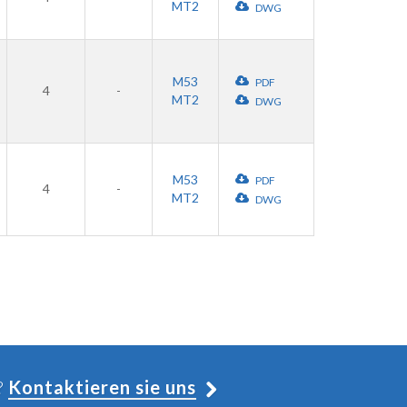
MT2
DWG
M53
PDF
4
-
MT2
DWG
M53
PDF
4
-
MT2
DWG
?
Kontaktieren sie uns