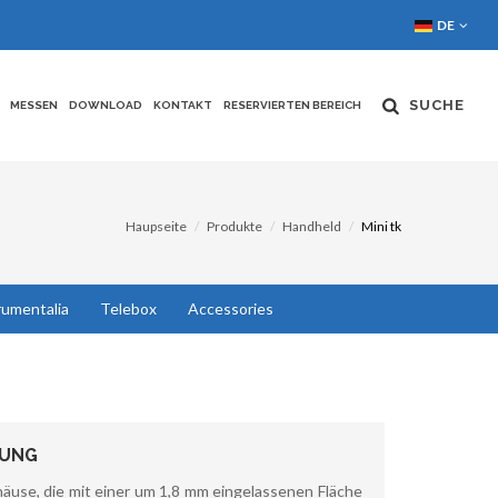
DE
SUCHE
MESSEN
DOWNLOAD
KONTAKT
RESERVIERTEN BEREICH
Haupseite
Produkte
Handheld
Mini tk
rumentalia
Telebox
Accessories
BUNG
äuse, die mit einer um 1,8 mm eingelassenen Fläche