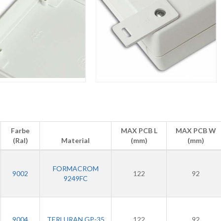
Farbe
MAX PCB L
MAX PCB W
(Ral)
Material
(mm)
(mm)
FORMACROM
9002
122
92
9249FC
9004
TERLURAN GP-35
122
92