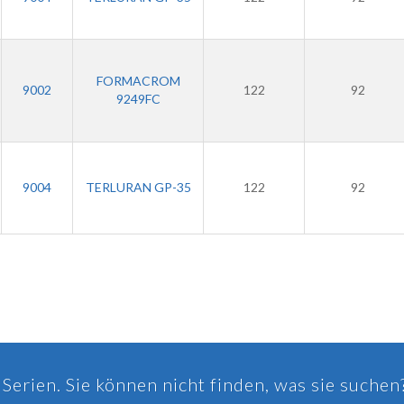
FORMACROM
9002
122
92
9249FC
9004
TERLURAN GP-35
122
92
Serien. Sie können nicht finden, was sie suchen