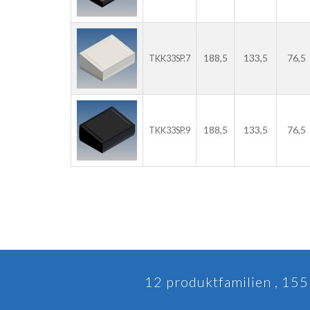
188,5
133,5
76,5
TKK33SP.7
188,5
133,5
76,5
TKK33SP.9
12 produktfamilien , 155 