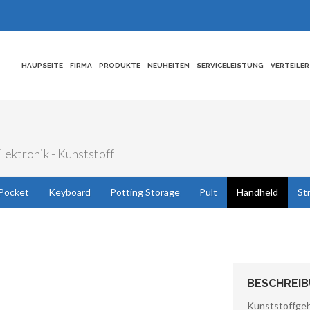
HAUPSEITE
FIRMA
PRODUKTE
NEUHEITEN
SERVICELEISTUNG
VERTEILER
ektronik - Kunststoff
Pocket
Keyboard
Potting Storage
Pult
Handheld
St
BESCHREI
Kunststoffgeh