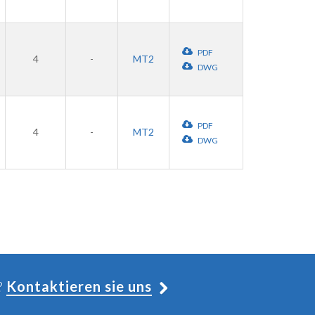
PDF
4
-
MT2
DWG
PDF
4
-
MT2
DWG
?
Kontaktieren sie uns