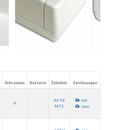
Schrauben
Batterie
Zubehör
Zeichnungen
APTK
PDF
4
-
MT2
DWG