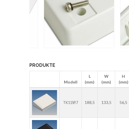
PRODUKTE
L
W
H
Modell
(mm)
(mm)
(mm)
188,5
133,5
56,5
TK11SP.7