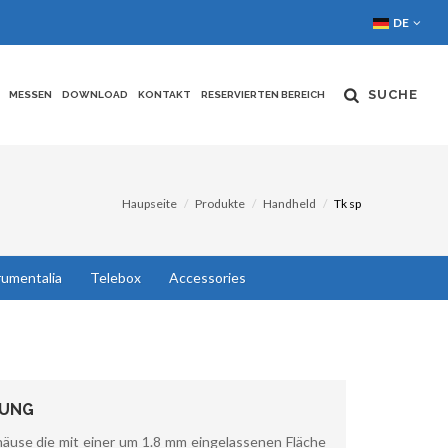
DE
SUCHE
MESSEN
DOWNLOAD
KONTAKT
RESERVIERTEN BEREICH
Haupseite
Produkte
Handheld
Tk sp
rumentalia
Telebox
Accessories
BUNG
äuse die mit einer um 1.8 mm eingelassenen Fläche