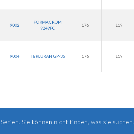
FORMACROM
9002
176
119
9249FC
9004
TERLURAN GP-35
176
119
Serien. Sie können nicht finden, was sie suchen