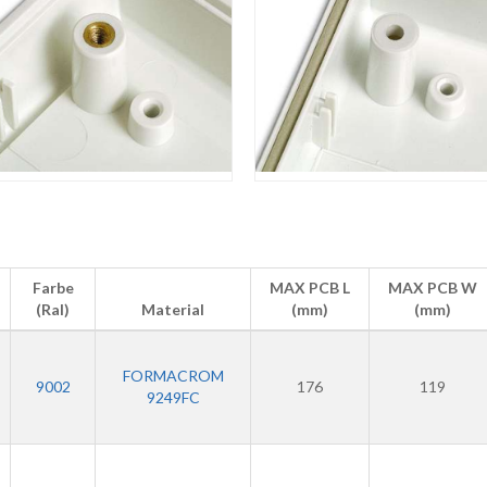
Farbe
MAX PCB L
MAX PCB W
(Ral)
Material
(mm)
(mm)
FORMACROM
9002
176
119
9249FC