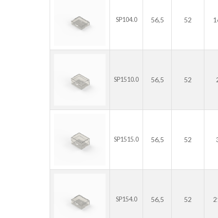
56,5
52
1
SP104.0
56,5
52
SP1510.0
56,5
52
SP1515.0
56,5
52
2
SP154.0