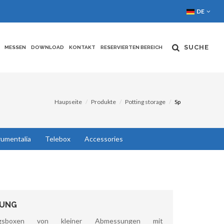
DE
SUCHE
MESSEN
DOWNLOAD
KONTAKT
RESERVIERTEN BEREICH
Haupseite
Produkte
Potting storage
Sp
rumentalia
Telebox
Accessories
BUNG
ngsboxen von kleiner Abmessungen mit