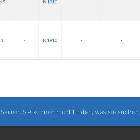
6,5
-
N 1910
-
-
11
-
N 1910
-
-
Serien. Sie können nicht finden, was sie suchen