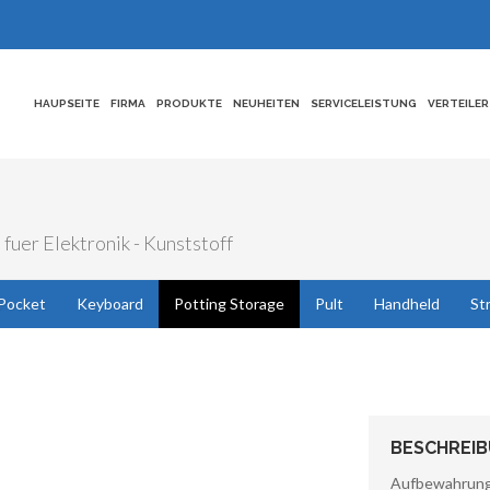
HAUPSEITE
FIRMA
PRODUKTE
NEUHEITEN
SERVICELEISTUNG
VERTEILER
fuer Elektronik - Kunststoff
Pocket
Keyboard
Potting Storage
Pult
Handheld
St
BESCHREI
Aufbewahru