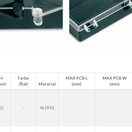
H
Farbe
MAX PCB L
MAX PCB W
mm)
(Ral)
Material
(mm)
(mm)
22
-
N 1910
-
-