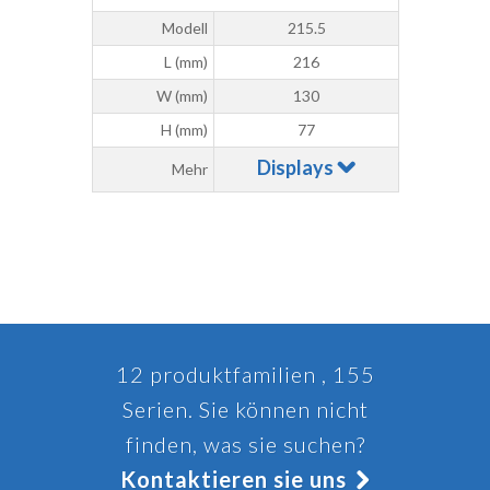
Modell
215.5
L (mm)
216
W (mm)
130
H (mm)
77
Displays
Mehr
12 produktfamilien , 155
Serien. Sie können nicht
finden, was sie suchen?
Kontaktieren sie uns