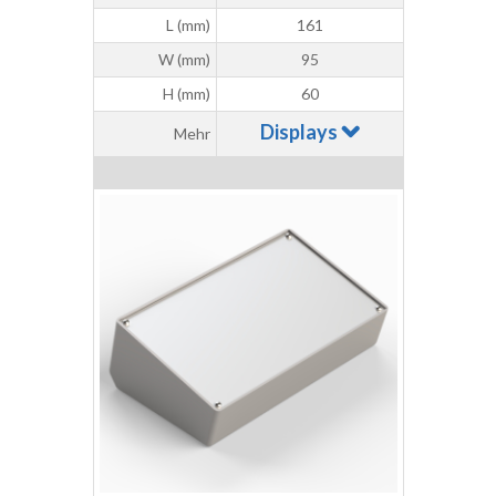
L (mm)
161
W (mm)
95
H (mm)
60
Displays
Mehr