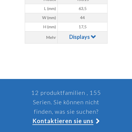
L (mm)
63,5
W (mm)
44
H (mm)
17,5
Displays
Mehr
12 produktfamilien , 155
Serien. Sie können nicht
finden, was sie suchen?
Kontaktieren sie uns