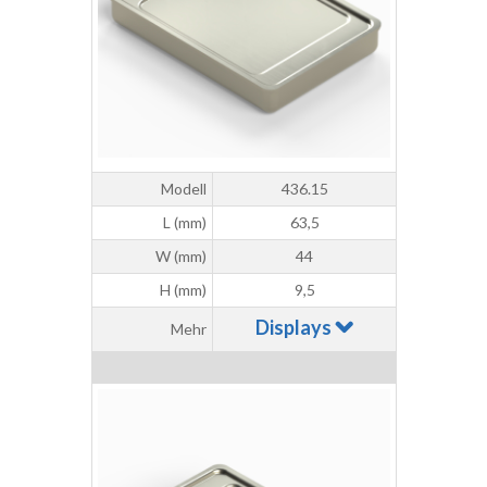
Modell
436.15
L (mm)
63,5
W (mm)
44
H (mm)
9,5
Displays
Mehr