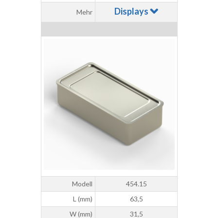
Displays
Mehr
Modell
454.15
L (mm)
63,5
W (mm)
31,5