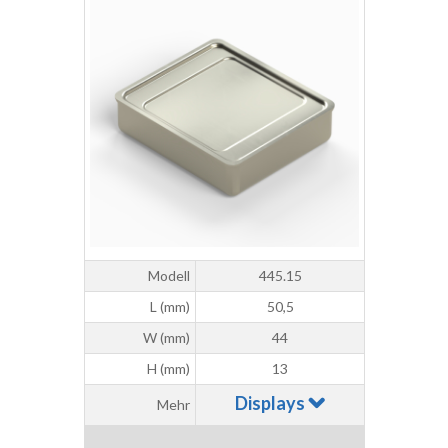
Modell
445.15
L (mm)
50,5
W (mm)
44
H (mm)
13
Displays
Mehr