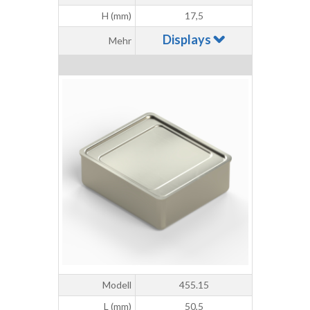
H (mm)
17,5
Displays
Mehr
Modell
455.15
L (mm)
50,5