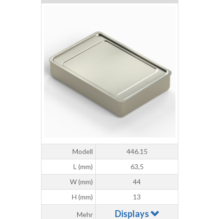
Modell
446.15
L (mm)
63,5
W (mm)
44
H (mm)
13
Displays
Mehr