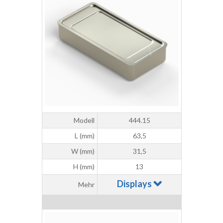
Modell
444.15
L (mm)
63,5
W (mm)
31,5
H (mm)
13
Displays
Mehr