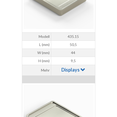
Modell
435.15
L (mm)
50,5
W (mm)
44
H (mm)
9,5
Displays
Mehr