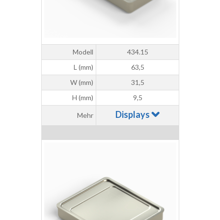
Modell
434.15
L (mm)
63,5
W (mm)
31,5
H (mm)
9,5
Displays
Mehr