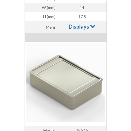
W (mm)
44
H (mm)
17,5
Displays
Mehr
Modell
456.15