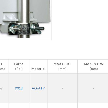
H
Farbe
MAX PCB L
MAX PCB W
mm)
(Ral)
Material
(mm)
(mm)
59
9018
AG-ATY
-
-