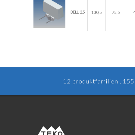
130,5
75,5
BELL-2.5
12 produktfamilien , 155 