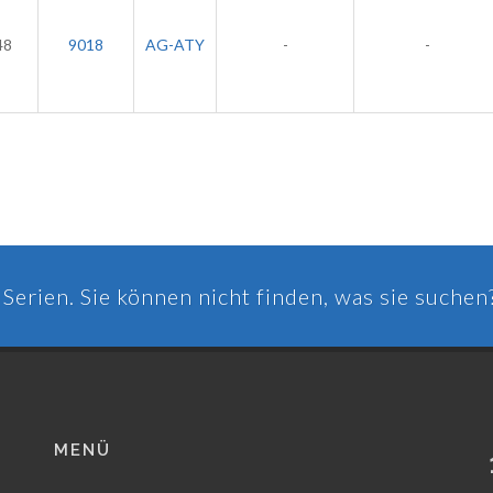
48
9018
AG-ATY
-
-
Serien. Sie können nicht finden, was sie suchen
MENÜ