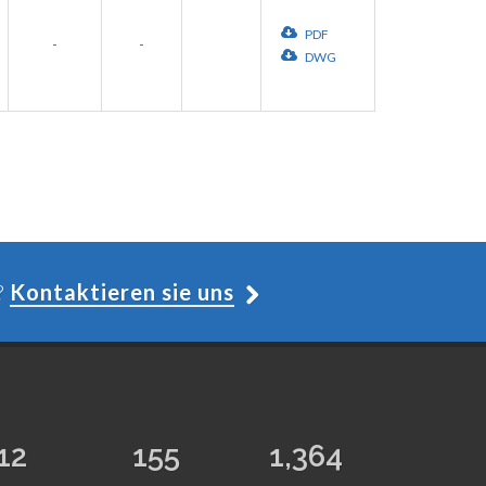
PDF
-
-
DWG
?
Kontaktieren sie uns
12
155
1,364