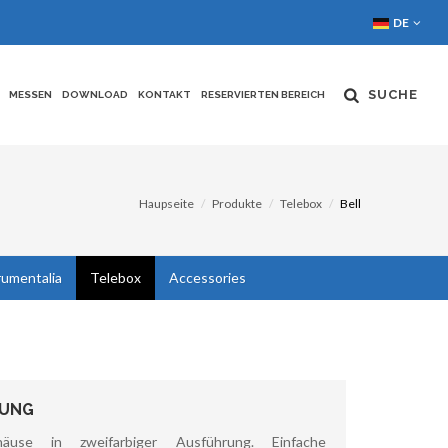
DE
SUCHE
MESSEN
DOWNLOAD
KONTAKT
RESERVIERTEN BEREICH
Haupseite
Produkte
Telebox
Bell
rumentalia
Telebox
Accessories
BUNG
ehäuse in zweifarbiger Ausführung. Einfache