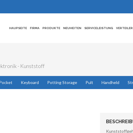
HAUPSEITE
FIRMA
PRODUKTE
NEUHEITEN
SERVICELEISTUNG
VERTEILER
ktronik - Kunststoff
Pocket
Keyboard
Potting Storage
Pult
Handheld
St
BESCHREI
Kunststoffg