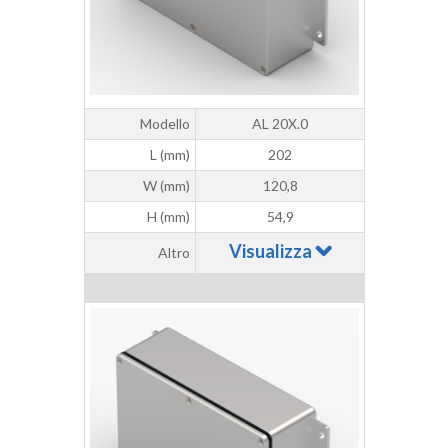
Modello
AL 20X.0
L (mm)
202
W (mm)
120,8
H (mm)
54,9
Visualizza
Altro