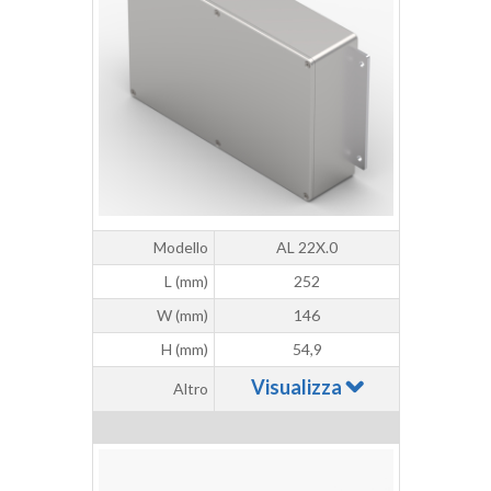
Modello
AL 22X.0
L (mm)
252
W (mm)
146
H (mm)
54,9
Visualizza
Altro