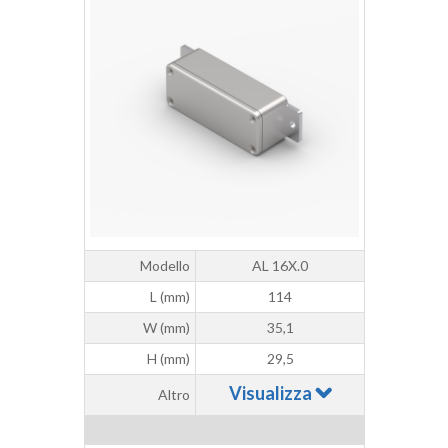
Modello
AL 16X.0
L (mm)
114
W (mm)
35,1
H (mm)
29,5
Visualizza
Altro