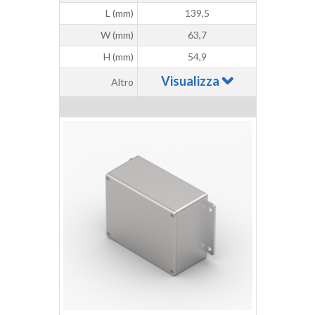
L (mm)
139,5
W (mm)
63,7
H (mm)
54,9
Visualizza
Altro