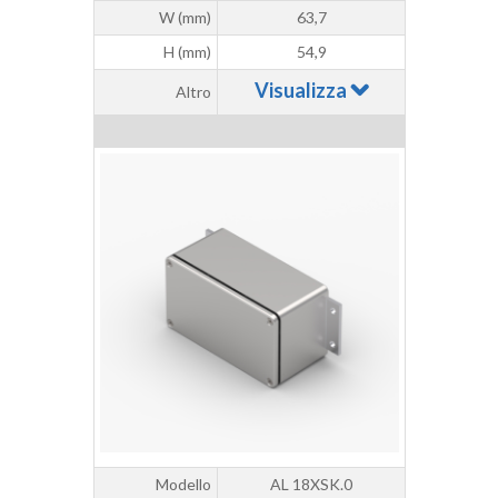
W (mm)
63,7
H (mm)
54,9
Visualizza
Altro
Modello
AL 18XSK.0