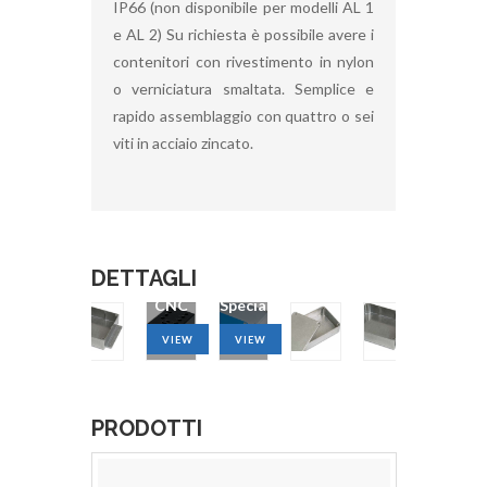
IP66 (non disponibile per modelli AL 1
e AL 2) Su richiesta è possibile avere i
contenitori con rivestimento in nylon
o verniciatura smaltata. Semplice e
rapido assemblaggio con quattro o sei
viti in acciaio zincato.
DETTAGLI
Lavorazione
Colori
Lavora
CNC
Speciali
CNC
VIEW
VIEW
VIEW
PRODOTTI