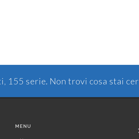
ti, 155 serie. Non trovi cosa stai c
MENU