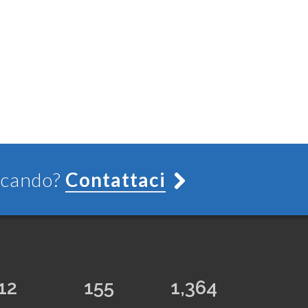
ercando?
Contattaci
12
155
1,364