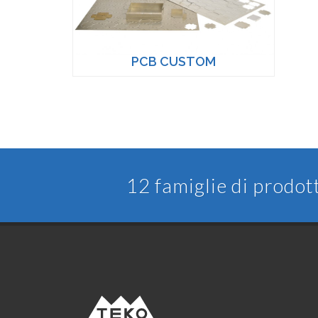
PCB CUSTOM
12 famiglie di prodot