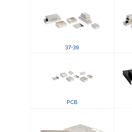
37-39
PCB