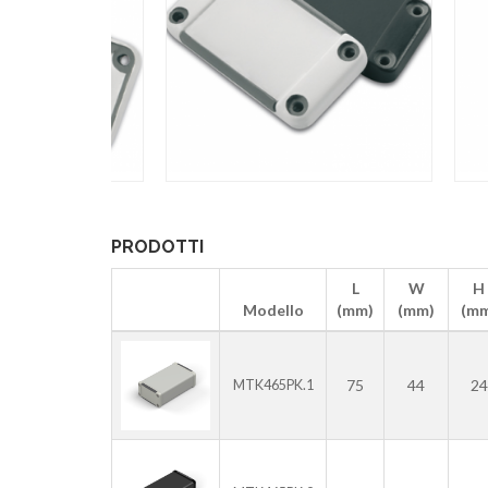
PRODOTTI
L
W
H
Modello
(mm)
(mm)
(mm
75
44
24
MTK465PK.1