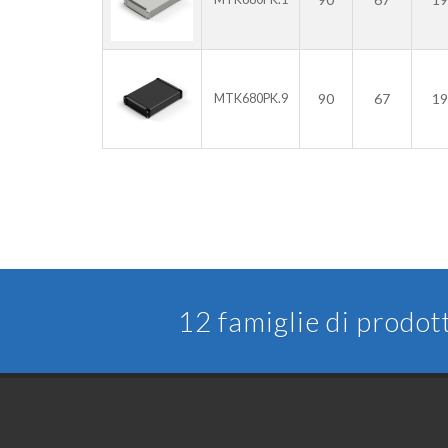
90
67
19
MTK680PK.9
12 famiglie di prodot