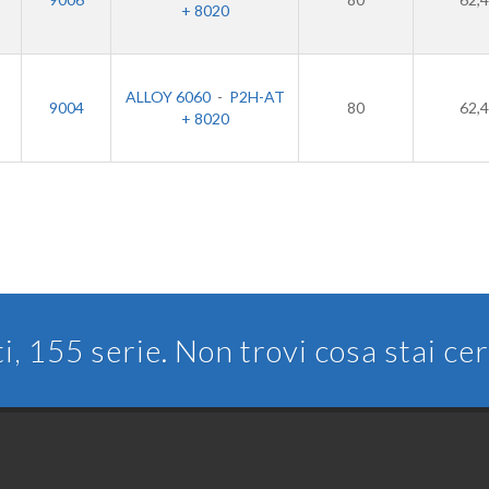
+ 8020
ALLOY 6060
-
P2H-AT
9004
80
62,4
+ 8020
ti, 155 serie. Non trovi cosa stai c