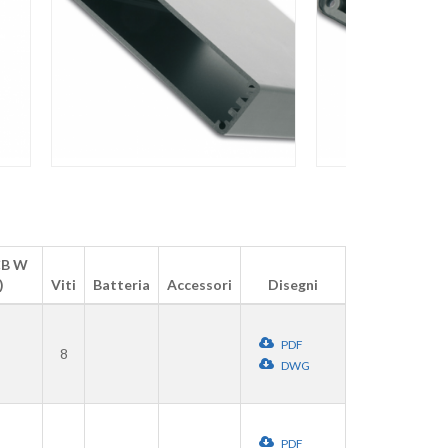
CB W
)
Viti
Batteria
Accessori
Disegni
PDF
8
DWG
PDF