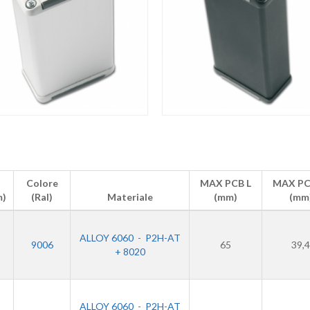
Colore
MAX PCB L
MAX P
)
(Ral)
Materiale
(mm)
(mm
ALLOY 6060
-
P2H-AT
9006
65
39,4
+ 8020
ALLOY 6060
-
P2H-AT