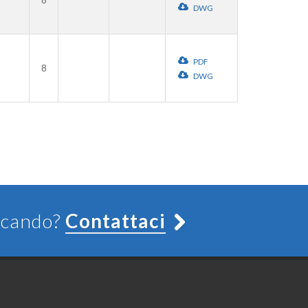
DWG
PDF
8
DWG
ercando?
Contattaci