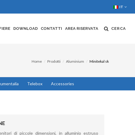
IT
FIERE
DOWNLOAD
CONTATTI
AREA RISERVATA
CERCA
Home
Prodotti
Aluminium
Minitekal sk
rumentalia
Telebox
Accessories
NE
nitori di piccole dimensioni, in alluminio estruso