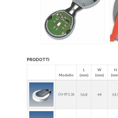
PRODOTTI
L
W
H
Modello
(mm)
(mm)
(mm
56,8
44
14,
OV-IP/1.36