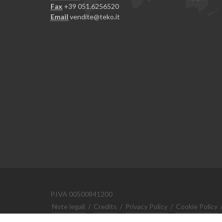
Fax
+39 051.6256520
Email
vendite@teko.it
P.IVA 00500841200
Note legali
/
Credits
/
Privacy Policy
/
Cookie Policy