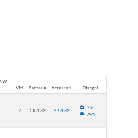
B W
Viti
Batteria
Accessori
Disegni
PDF
2
CR2032
AB2032
DWG