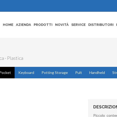
HOME
AZIENDA
PRODOTTI
NOVITÀ
SERVICE
DISTRIBUTORI
a - Plastica
Pocket
Keyboard
Potting Storage
Pult
Handheld
St
DESCRIZIO
Piccolo conte