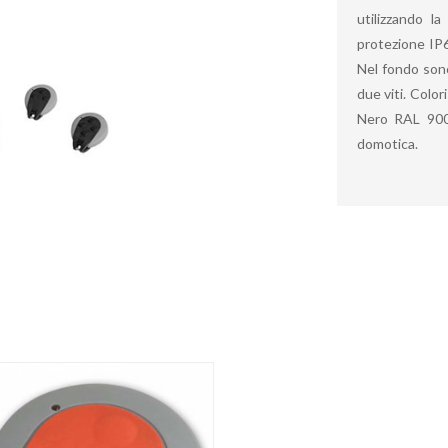
utilizzando l
protezione IP6
Nel fondo sono
due viti. Colo
Nero RAL 9004.
domotica.