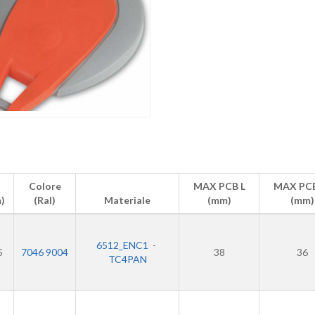
Colore
MAX PCB L
MAX PC
)
(Ral)
Materiale
(mm)
(mm)
6512_ENC1
-
5
7046 9004
38
36
TC4PAN