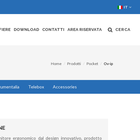
IT
FIERE
DOWNLOAD
CONTATTI
AREA RISERVATA
CERCA
Home
Prodotti
Pocket
Ov-ip
rumentalia
Telebox
Accessories
NE
nitore ergonomico dal design innovativo, prodotto