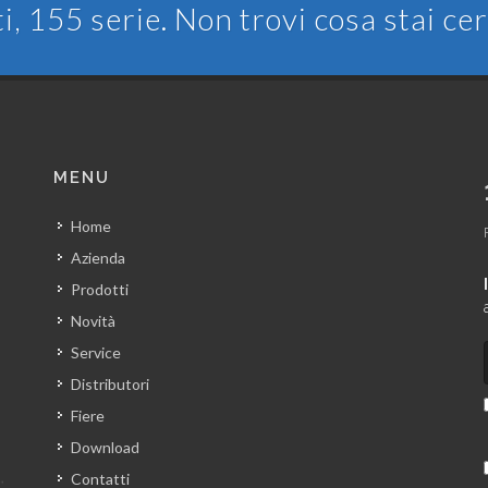
ti, 155 serie. Non trovi cosa stai c
MENU
Home
Azienda
Prodotti
Novità
Service
Distributori
Fiere
Download
Contatti