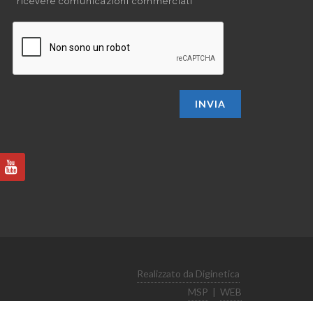
ricevere comunicazioni commerciali
INVIA
Realizzato da Diginetica
MSP
|
WEB