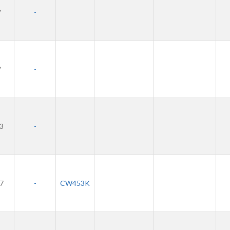
7
-
7
-
,3
-
,7
-
CW453K