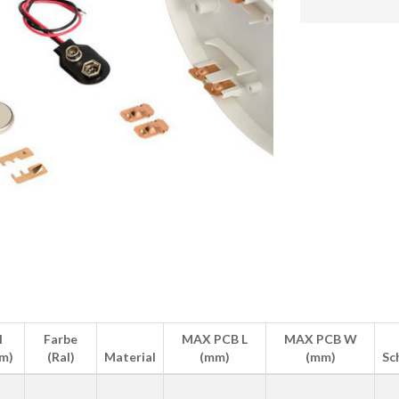
H
Farbe
MAX PCB L
MAX PCB W
m)
(Ral)
Material
(mm)
(mm)
Sc