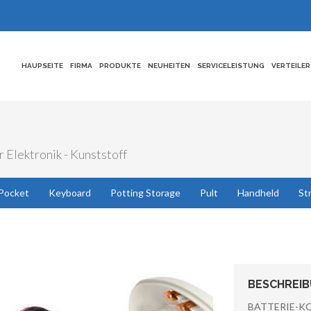
HAUPSEITE
FIRMA
PRODUKTE
NEUHEITEN
SERVICELEISTUNG
VERTEILER
 Elektronik - Kunststoff
Pocket
Keyboard
Potting Storage
Pult
Handheld
St
BESCHREI
BATTERIE-K