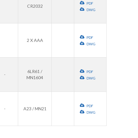
PDF
CR2032
DWG
PDF
2 X AAA
DWG
6LR61 /
PDF
-
MN1604
DWG
PDF
-
A23 / MN21
DWG