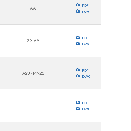
PDF
-
AA
DWG
PDF
-
2 X AA
DWG
PDF
-
A23 / MN21
DWG
PDF
DWG