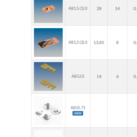
28
14
0
AB1,5 (1).0
13,85
8
0
AB1,5 (2).0
14
6
0
AB12.0
AB15.71
NEW