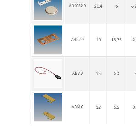
21,4
6
6,
AB2032.0
10
18,75
2
AB22.0
15
30
AB9.0
12
6,5
0
ABM.0