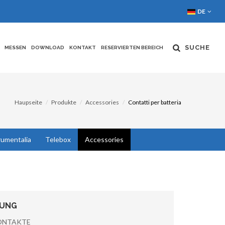
DE
SUCHE
MESSEN
DOWNLOAD
KONTAKT
RESERVIERTEN BEREICH
Haupseite
Produkte
Accessories
Contatti per batteria
rumentalia
Telebox
Accessories
BUNG
ONTAKTE