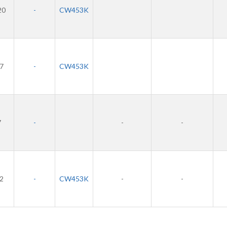
20
-
CW453K
,7
-
CW453K
7
-
-
-
,2
-
CW453K
-
-