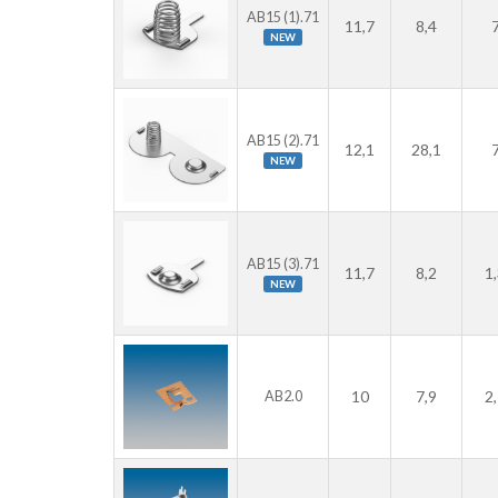
AB15 (1).71
11,7
8,4
NEW
AB15 (2).71
12,1
28,1
NEW
AB15 (3).71
11,7
8,2
1
NEW
10
7,9
2
AB2.0