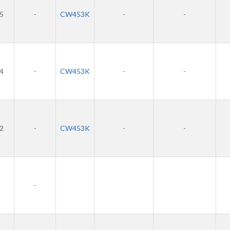
,5
-
CW453K
-
-
,4
-
CW453K
-
-
,2
-
CW453K
-
-
-