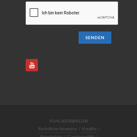
SENDEN
P.IVA 00500841200
Rechtliche hinweise
/
Kredite
/
Privatleben
/
Cookie-politik
/