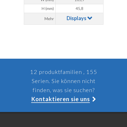
H (mm)
45,8
Displays
Mehr
12 produktfamilien , 155
Serien. Sie können nicht
finden, was sie suchen?
Kontaktieren sie uns