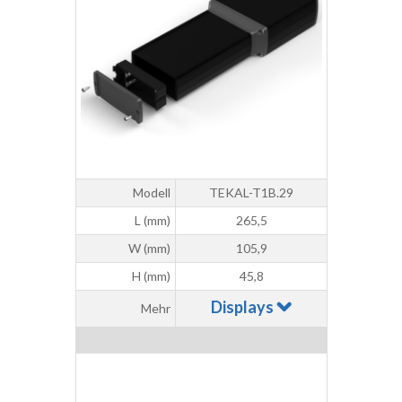
Modell
TEKAL-T1B.29
L (mm)
265,5
W (mm)
105,9
H (mm)
45,8
Displays
Mehr