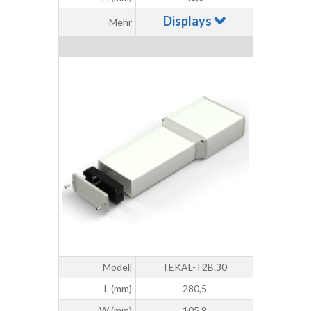
Displays
Mehr
Modell
TEKAL-T2B.30
L (mm)
280,5
W (mm)
105,9