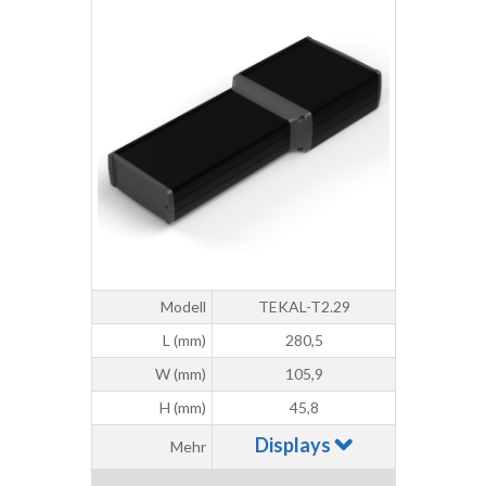
Modell
TEKAL-T2.29
L (mm)
280,5
W (mm)
105,9
H (mm)
45,8
Displays
Mehr