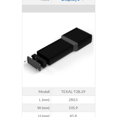
Modell
TEKAL-T2B.29
L (mm)
280,5
W (mm)
105,9
H (mm)
45,8