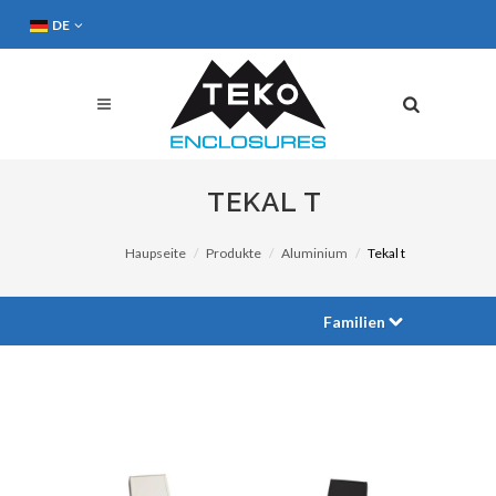
DE
TEKAL T
Haupseite
Produkte
Aluminium
Tekal t
Familien