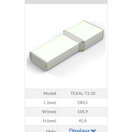
Modell
TEKAL-T2.30
L (mm)
280,5
W (mm)
105,9
H (mm)
45,8
Displays
Mehr