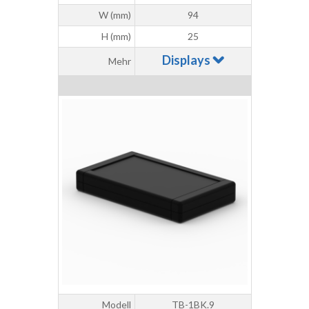
W (mm)
94
H (mm)
25
Displays
Mehr
Modell
TB-1BK.9