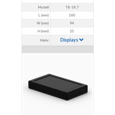
Modell
TB-1K.7
L (mm)
160
W (mm)
94
H (mm)
25
Displays
Mehr