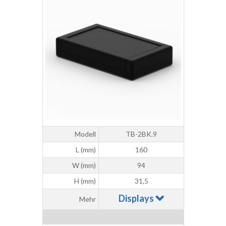
Modell
TB-2BK.9
L (mm)
160
W (mm)
94
H (mm)
31,5
Displays
Mehr