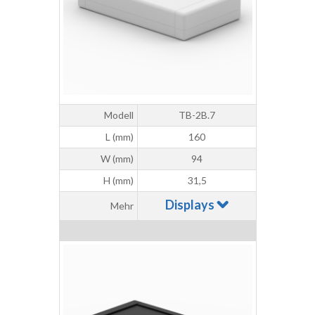
Modell
TB-2B.7
L (mm)
160
W (mm)
94
H (mm)
31,5
Displays
Mehr