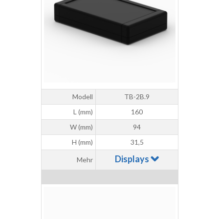
Modell
TB-2B.9
L (mm)
160
W (mm)
94
H (mm)
31,5
Displays
Mehr