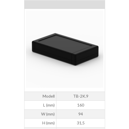
Modell
TB-2K.9
L (mm)
160
W (mm)
94
H (mm)
31,5