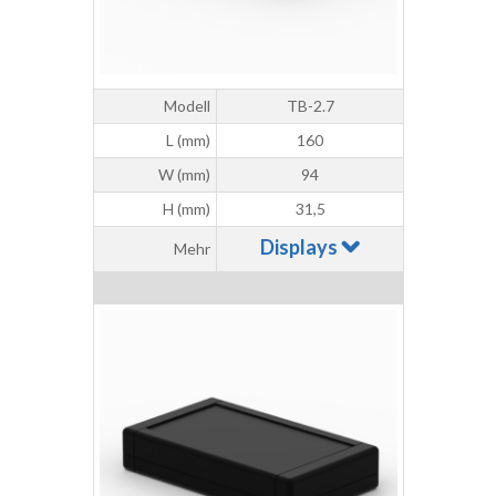
Modell
TB-2.7
L (mm)
160
W (mm)
94
H (mm)
31,5
Displays
Mehr