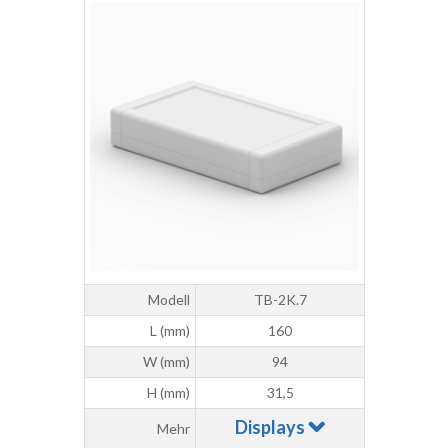
Modell
TB-2K.7
L (mm)
160
W (mm)
94
H (mm)
31,5
Displays
Mehr