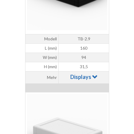
Modell
TB-2.9
L (mm)
160
W (mm)
94
H (mm)
31,5
Displays
Mehr