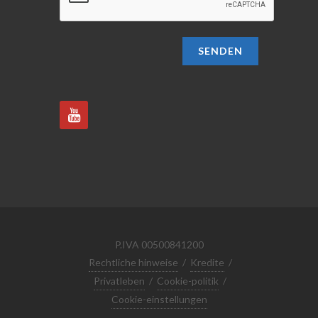
SENDEN
P.IVA 00500841200
Rechtliche hinweise
/
Kredite
/
Privatleben
/
Cookie-politik
/
Cookie-einstellungen