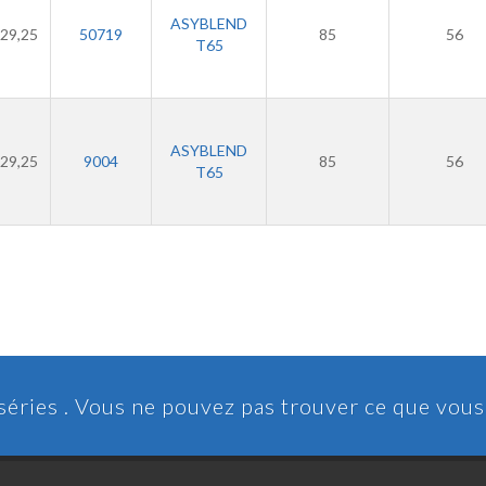
ASYBLEND
29,25
50719
85
56
T65
ASYBLEND
29,25
9004
85
56
T65
 séries . Vous ne pouvez pas trouver ce que vou