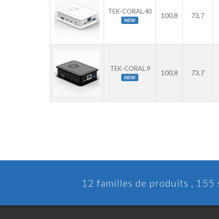
TEK-CORAL.40
100,8
73,7
NEW
TEK-CORAL.9
100,8
73,7
NEW
12 familles de produits , 155