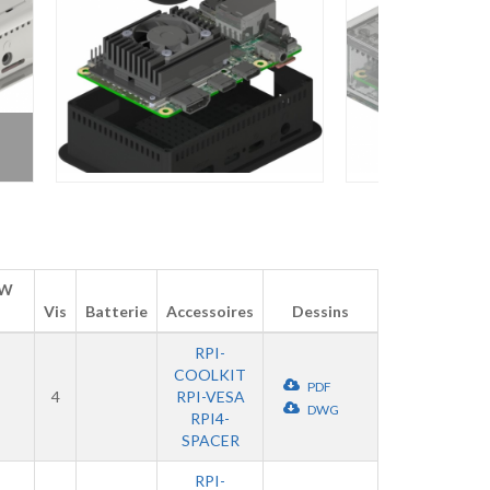
 W
Vis
Batterie
Accessoires
Dessins
RPI-
COOLKIT
PDF
4
RPI-VESA
DWG
RPI4-
SPACER
RPI-