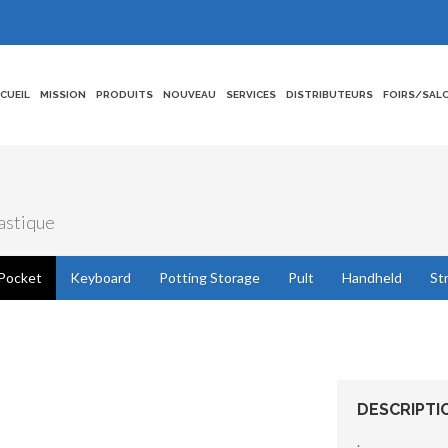
CCUEIL
MISSION
PRODUITS
NOUVEAU
SERVICES
DISTRIBUTEURS
FOIRS/SAL
lastique
Pocket
Keyboard
Potting Storage
Pult
Handheld
St
DESCRIPTI
.