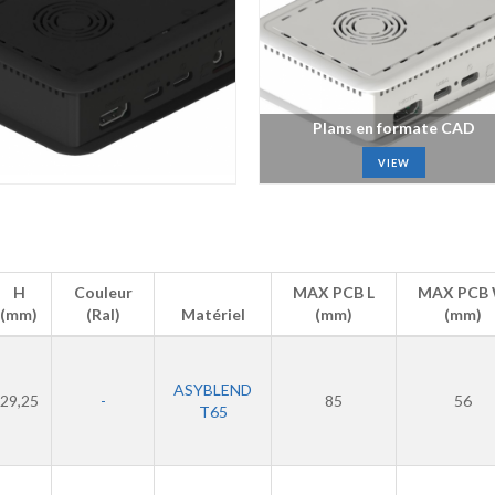
Plans en formate CAD
VIEW
H
Couleur
MAX PCB L
MAX PCB
(mm)
(Ral)
Matériel
(mm)
(mm)
ASYBLEND
29,25
-
85
56
T65