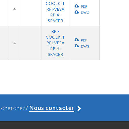
COOLKIT
PDF
4
RPI-VESA
DWG
RPI4-
SPACER
RPI-
COOLKIT
PDF
4
RPI-VESA
DWG
RPI4-
SPACER
s cherchez?
Nous contacter