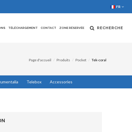
FR
RECHERCHE
ONS
TÉLÉCHARGEMENT
CONTACT
ZONE RÉSERVÉE
Page d'accueil
Produits
Pocket
Tek-coral
rumentalia
Telebox
Accessories
ON