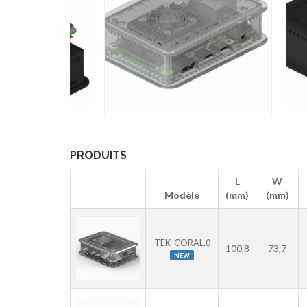
PRODUITS
L
W
Modèle
(mm)
(mm)
TEK-CORAL.0
100,8
73,7
NEW