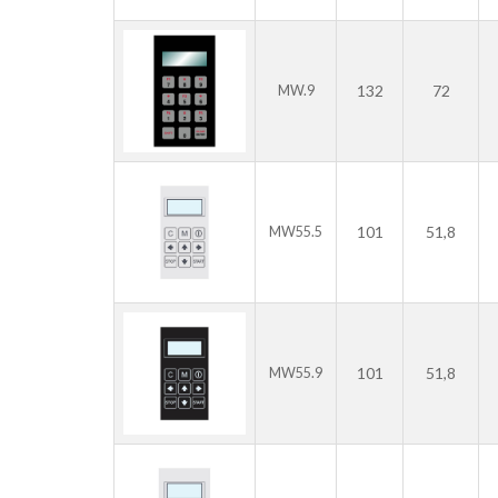
132
72
MW.9
101
51,8
MW55.5
101
51,8
MW55.9