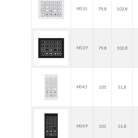
79,8
102,8
M53.5
79,8
102,8
M53.9
101
51,8
M54.5
101
51,8
M54.9