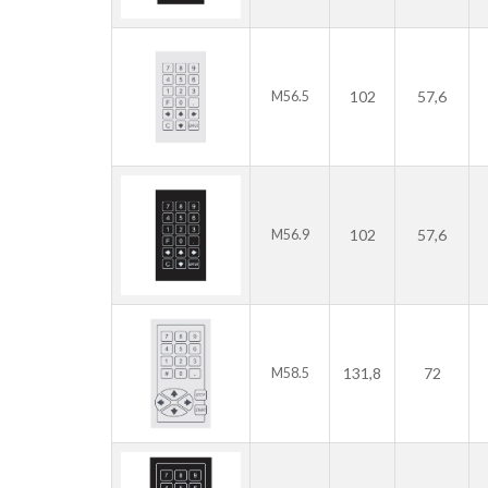
102
57,6
M56.5
102
57,6
M56.9
131,8
72
M58.5