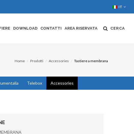
IT
FIERE
DOWNLOAD
CONTATTI
AREA RISERVATA
CERCA
Home
Prodotti
Accessories
Tastiere a membrana
rumentalia
Telebox
Accessories
NE
 MEMBRANA