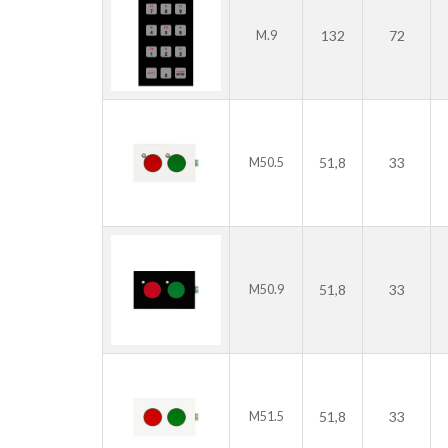
132
72
M.9
51,8
33
M50.5
51,8
33
M50.9
51,8
33
M51.5