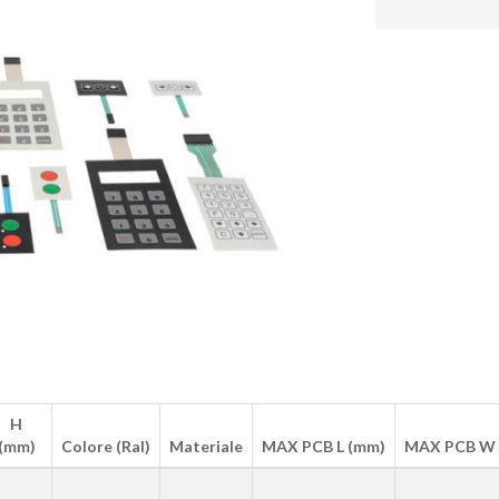
H
(mm)
Colore (Ral)
Materiale
MAX PCB L (mm)
MAX PCB W 