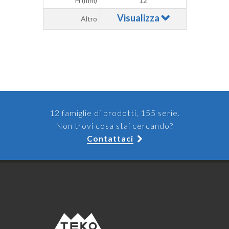
H (mm)
12
Visualizza
Altro
12 famiglie di prodotti, 155 serie.
Non trovi cosa stai cercando?
Contattaci